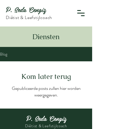
P. Seda Cengiz
Diëtist & Leefstijlcoach
Diensten
Blog
Kom later terug
Gepubliceerde posts zullen hier worden
weergegeven.
P. Seda Cengiz
Diëtist & Leefstijlcoach